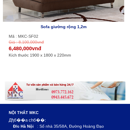
Sofa giường rộng 1,2m
Mã : MKC-SF02
Giá : 8,100,000vnđ
6,480,000vnđ
Kích thước 1900 x 1800 x 220mm
NỘI THẤT MKC
Дђб��a chб��:
Đ/c Hà Nội
: Số nhà 35/58A, Đường Hoàng Đạo