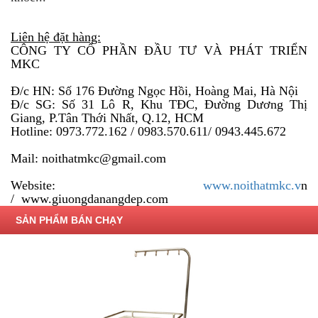
Liên hệ đặt hàng:
CÔNG TY CỔ PHẦN ĐẦU TƯ VÀ PHÁT TRIỂN
MKC
Đ/c HN: Số 176 Đường Ngọc Hồi, Hoàng Mai, Hà Nội
Đ/c SG: Số 31 Lô R, Khu TĐC, Đường Dương Thị
Giang, P.Tân Thới Nhất, Q.12, HCM
Hotline: 0973.772.162 / 0983.570.611/ 0943.445.672
Mail: noithatmkc@gmail.com
Website:
www.noithatmkc.v
n
/ www.giuongdanangdep.com
SẢN PHẨM BÁN CHẠY