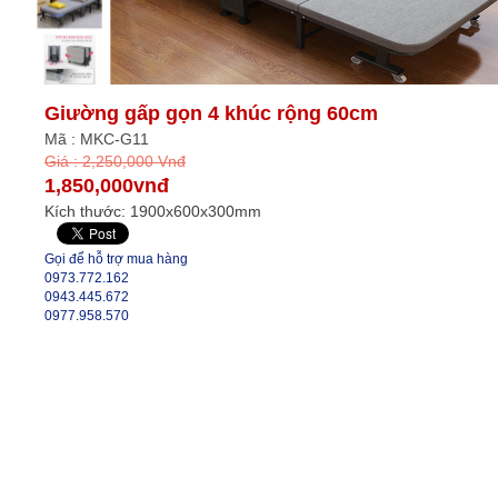
Giường gấp gọn 4 khúc rộng 60cm
Mã : MKC-G11
Giá : 2,250,000 Vnđ
1,850,000vnđ
Kích thước: 1900x600x300mm
Gọi để hỗ trợ mua hàng
0973.772.162
0943.445.672
0977.958.570
Đặt hàng