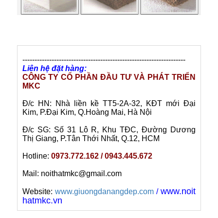
-------------------------------------------------------------------
Liên hệ đặt hàng:
CÔNG TY CỔ PHẦN ĐẦU TƯ VÀ PHÁT TRIỂN
MKC
Đ/c HN:
Nhà liền kề TT5-2A-32, KĐT mới Đại
Kim, P.Đại Kim, Q.Hoàng Mai, Hà Nội
Đ/c SG: Số 31 Lô R, Khu TĐC, Đường Dương
Thị Giang, P.Tân Thới Nhất, Q.12, HCM
Hotline:
0973.772.162 / 0943.445.672
Mail: noithatmkc@gmail.com
www.noit
Website:
www.giuongdanangdep.com
/
hatmkc.vn