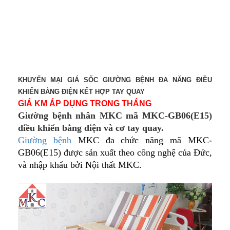
KHUYẾN MẠI GIÁ SỐC GIƯỜNG BỆNH ĐA NĂNG ĐIỀU
KHIỂN BẰNG ĐIỆN KẾT HỢP TAY QUAY
GIÁ KM ÁP DỤNG TRONG THÁNG
Giường bệnh nhân MKC mã MKC-GB06(E15)
điều khiển bằng điện và cơ tay quay.
Giường bệnh
MKC đa chức năng mã MKC-
GB06(E15) được sản xuất theo công nghệ của Đức,
và nhập khẩu bởi Nội thất MKC.