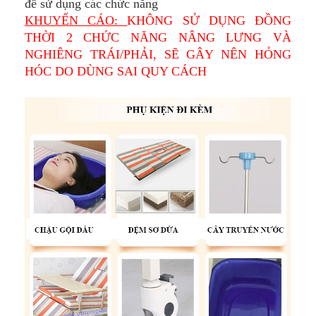
để sử dụng các chức năng
KHUYẾN CÁO:
KHÔNG SỬ DỤNG ĐỒNG
THỜI 2 CHỨC NĂNG NÂNG LƯNG VÀ
NGHIÊNG TRÁI/PHẢI, SẼ GÂY NÊN HỎNG
HÓC DO DÙNG SAI QUY CÁCH