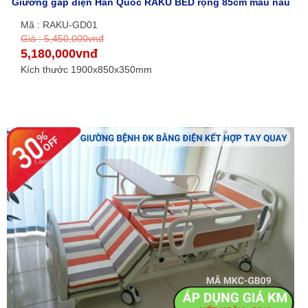
Giường gấp điện Hàn Quốc RAKU BED rộng 85cm màu nâu
Mã : RAKU-GD01
Giá : 5,450,000vnđ
5,180,000vnđ
Kích thước 1900x850x350mm