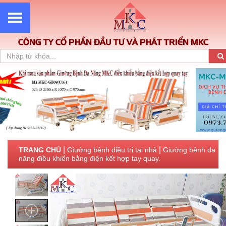
CÔNG TY CỔ PHẦN ĐẦU TƯ VÀ PHÁT TRIỂN MKC
|
|
TRANG CHỦ
Giường bệnh điều trị tại nhà
Giường bệnh đa
năng điều khiển bằng điện kết hợp tay quay.