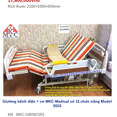
17,900,000vnđ
Kích thước 2100×1050×650mm
Giường bệnh điện + cơ MKC-Medical có 11 chức năng Model
2023
Mã : MKC-GB09(C05)