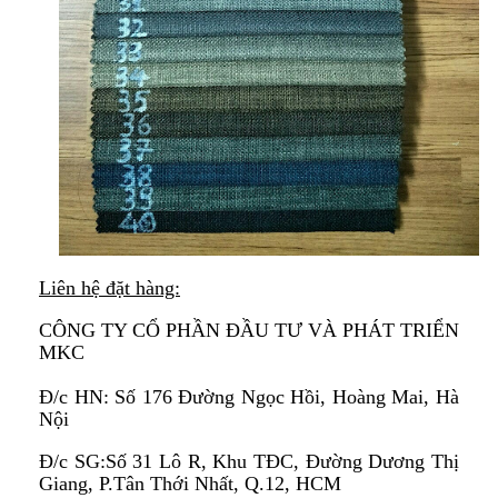
Liên hệ đặt hàng:
CÔNG TY CỔ PHẦN ĐẦU TƯ VÀ PHÁT TRIỂN
MKC
Đ/c HN:
Số 176 Đường Ngọc Hồi, Hoàng Mai, Hà
Nội
Đ/c SG:Số 31 Lô R, Khu TĐC, Đường Dương Thị
Giang, P.Tân Thới Nhất, Q.12, HCM