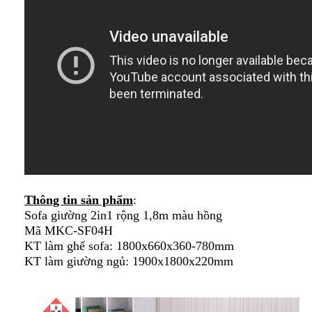
Thông tin sản phẩm
:
Sofa giường 2in1 rộng 1,8m màu hồng
Mã MKC-SF04H
KT làm ghế sofa: 1800x660x360-780mm
KT làm giường ngủ: 1900x1800x220mm