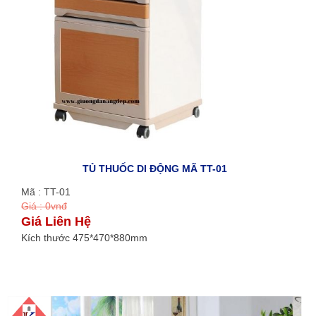
TỦ THUỐC DI ĐỘNG MÃ TT-01
Mã : TT-01
Giá : 0vnđ
Giá Liên Hệ
Kích thước 475*470*880mm