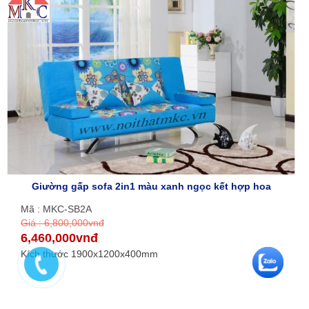
Giường gấp sofa 2in1 màu xanh ngọc kết hợp hoa
Mã : MKC-SB2A
Giá : 6,800,000vnđ
6,460,000vnđ
Kích thước 1900x1200x400mm