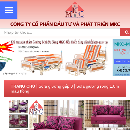
CÔNG TY CỔ PHẦN ĐẦU TƯ VÀ PHÁT TRIỂN MKC
|
|
TRANG CHỦ
Sofa giường gấp 3
Sofa giường rộng 1.8m
màu hồng