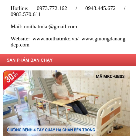
Hotline: 0973.772.162 / 0943.445.672 /
0983.570.611
Mail: noithatmkc@gmail.com
Website:
www.noithatmkc.vn
/
www.giuong
danang
dep.com
SẢN PHẨM BÁN CHẠY