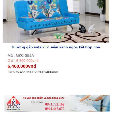
Giường gấp sofa 2in1 màu xanh ngọc kết hợp hoa
Mã : MKC-SB2A
Giá : 6,800,000vnđ
6,460,000vnđ
Kích thước 1900x1200x400mm