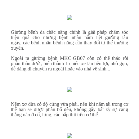
Giường bệnh đa chắc năng chính là giải pháp chăm sóc
hiệu quả cho những bệnh nhân nằm liệt giường lâu
ngày, các bệnh nhân bệnh nặng cần thay đổi tư thế thường
xuyên.
Ngoài ra giường bệnh MKC-GB07 còn có thể tháo rời
phần thân dưới, biến thành 1 chiếc xe lăn tiện lợi, nhỏ gọn,
dễ dàng di chuyển ra ngoài hoặc vào nhà vệ sinh...
Nệm xơ dừa có độ cứng vừa phải, nên khi nằm tải trọng cơ
thể bạn sẽ được phân bổ đều, không gây bất kỳ sự căng
thẳng nào ở cổ, lưng, các bắp thịt trên cơ thể.