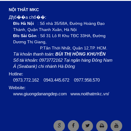
NỘI THẤT MKC
Дђб��a chб��:
Đ/c Hà Nội
: Số nhà 35/58A, Đường Hoàng Đạo
Thành, Quận Thanh Xuân, Hà Nội
Đ/c Sài Gòn
: Số 31 Lô R Khu TĐC 33HA, Đường
Dương Thị Giang,
P.Tân Thới Nhất, Quận 12,TP. HCM.
Tài khoản thanh toán:
BÙI THỊ HỒNG KHUYÊN
Số tài khoản: 0973772162 Tại ngân hàng Đông Nam
Á (Seabank) chi nhánh Hà Đông
Hotline:
0973.772.162
0943.445.672
0977.958.570
Website:
www.giuongdanangdep.com
www.noithatmkc.vn
/