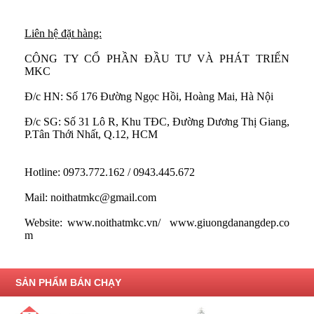
Liên hệ đặt hàng:
CÔNG TY CỔ PHẦN ĐẦU TƯ VÀ PHÁT TRIỂN
MKC
Đ/c HN:
Số 176 Đường Ngọc Hồi, Hoàng Mai, Hà Nội
Đ/c SG: Số 31 Lô R, Khu TĐC, Đường Dương Thị Giang,
P.Tân Thới Nhất, Q.12, HCM
Hotline: 0973.772.162 / 0943.445.672
Mail: noithatmkc@gmail.com
Website:
www.noithatmkc.vn
/ www.giuongdanangdep.co
m
SẢN PHẨM BÁN CHẠY