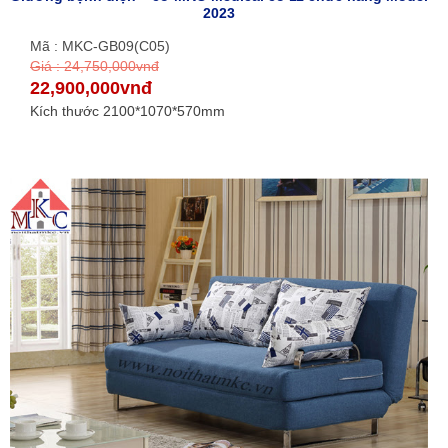
2023
Mã : MKC-GB09(C05)
Giá : 24,750,000vnđ
22,900,000vnđ
Kích thước 2100*1070*570mm