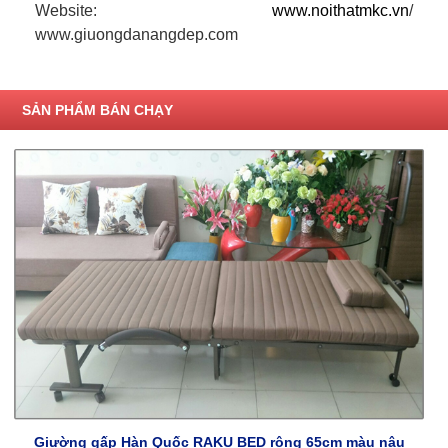
Website:
www.noithatmkc.vn
/
www.giuongdanangdep.com
SẢN PHẨM BÁN CHẠY
Giường gấp Hàn Quốc RAKU BED rộng 65cm màu nâu