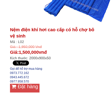
Nệm điện khí hơi cao cấp có hỗ chợ bô
vệ sinh
Mã : L02
Giá : 1,950,000 Vnđ
Giá:1,500,000vnđ
Kích thước: 2000x900x50
Gọi để hỗ trợ mua hàng
0973.772.162
0943.445.672
0977.958.570
Đặt hàng