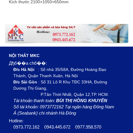
Kích thước 2100×1050×650mm
NỘI THẤT MKC
Дђб��a chб��:
Đ/c Hà Nội
: Số nhà 35/58A, Đường Hoàng Đạo
Thành, Quận Thanh Xuân, Hà Nội
Đ/c Sài Gòn
: Số 31 Lô R Khu TĐC 33HA, Đường
Dương Thị Giang,
P.Tân Thới Nhất, Quận 12,TP. HCM.
Tài khoản thanh toán:
BÙI THỊ HỒNG KHUYÊN
Số tài khoản: 0973772162 Tại ngân hàng Đông Nam
Á (Seabank) chi nhánh Hà Đông
Hotline:
0973.772.162
0943.445.672
0977.958.570