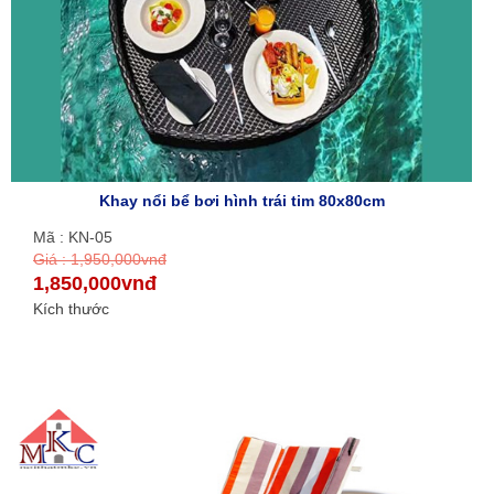
Khay nổi bể bơi hình trái tim 80x80cm
Mã : KN-05
Giá : 1,950,000vnđ
1,850,000vnđ
Kích thước