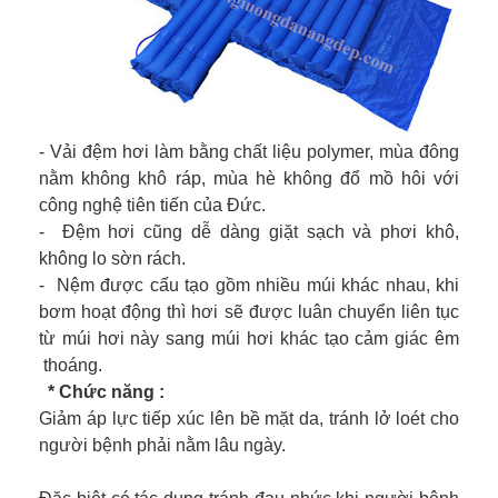
- Vải đệm hơi làm bằng chất liệu polymer, mùa đông
nằm không khô ráp, mùa hè không đổ mồ hôi với
công nghệ tiên tiến của Đức.
- Đệm hơi cũng dễ dàng giặt sạch và phơi khô,
không lo sờn rách.
-
Nệm được cấu tạo gồm nhiều múi khác nhau, khi
bơm hoạt động thì hơi sẽ được luân chuyển liên tục
từ múi hơi này sang múi hơi khác tạo cảm giác êm
thoáng.
* Chức năng :
Giảm áp lực tiếp xúc lên bề mặt da, tránh lở loét cho
người bệnh phải nằm lâu ngày.