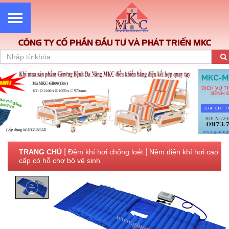
CÔNG TY CỔ PHẦN ĐẦU TƯ VÀ PHÁT TRIỂN MKC
|
|
TRANG CHỦ
Đệm khí hơi chống loét
Nệm điện khí hơi cao
cấp có hỗ chợ bô vệ sinh