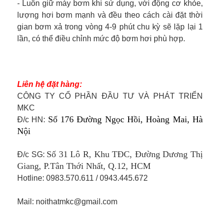
- Luôn giữ máy bơm khi sử dụng, với động cơ khỏe,
lượng hơi bơm mạnh và đều theo cách cài đặt thời
gian bơm xả trong vòng 4-9 phút chu kỳ sẽ lặp lại 1
lần, có thể điều chỉnh mức độ bơm hơi phù hợp.
Liên hệ đặt hàng:
CÔNG TY CỔ PHẦN ĐẦU TƯ VÀ PHÁT TRIỂN
MKC
Số 176 Đường Ngọc Hồi, Hoàng Mai, Hà
Đ/c HN:
Nội
Số 31 Lô R, Khu TĐC, Đường Dương Thị
Đ/c SG:
Giang, P.Tân Thới Nhất, Q.12, HCM
Hotline: 0983.570.611 / 0943.445.672
Mail: noithatmkc@gmail.com