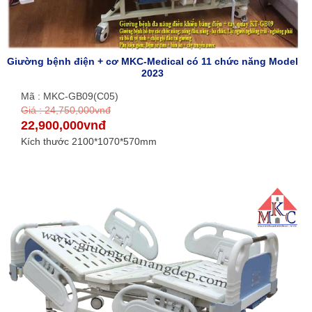
Giường bệnh điện + cơ MKC-Medical có 11 chức năng Model
2023
Mã : MKC-GB09(C05)
Giá : 24,750,000vnđ
22,900,000vnđ
Kích thước 2100*1070*570mm