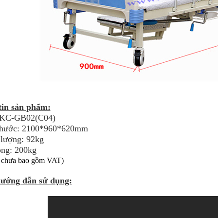
tin sản phẩm:
KC-GB02(C04)
 thước: 2100*960*620mm
 lượng: 92kg
rọng: 200kg
n chưa bao gồm VAT)
hướng dẫn sử dụng: