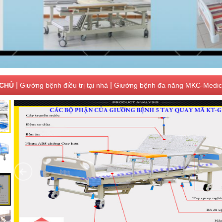
|
|
CHỦ
Giường bệnh điều trị tại nhà
Giường bệnh đa năng MKC-Medica