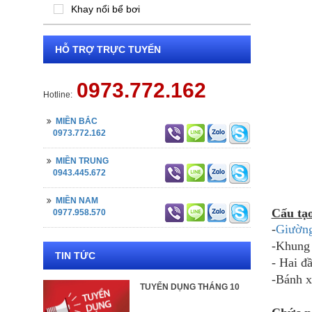
Khay nổi bể bơi
HỖ TRỢ TRỰC TUYẾN
0973.772.162
Hotline:
MIỀN BẮC
0973.772.162
MIỀN TRUNG
0943.445.672
MIỀN NAM
Cấu tạ
0977.958.570
-
Giường
-Khung 
TIN TỨC
- Hai đ
-Bánh x
TUYỂN DỤNG THÁNG 10