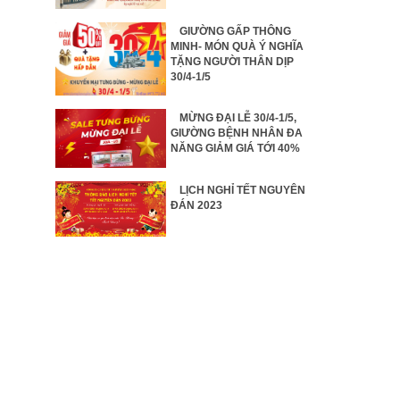
GIƯỜNG GẤP THÔNG
MINH- MÓN QUÀ Ý NGHĨA
TẶNG NGƯỜI THÂN DỊP
30/4-1/5
MỪNG ĐẠI LỄ 30/4-1/5,
GIƯỜNG BỆNH NHÂN ĐA
NĂNG GIẢM GIÁ TỚI 40%
LỊCH NGHỈ TẾT NGUYÊN
ĐÁN 2023