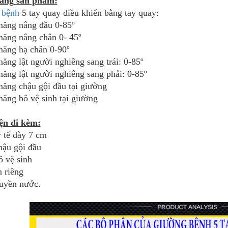
ăng sản phẩm:
 bệnh
5 tay quay điều khiển bằng tay quay:
năng nâng đầu 0-85º
năng nâng chân 0- 45º
năng hạ chân 0-90º
năng lật người nghiêng sang trái: 0-85º
năng lật người nghiêng sang phải: 0-85º
năng chậu gội đầu tại giường
năng bô vệ sinh tại giường
ện đi kèm:
 tế dày 7 cm
hậu gội đầu
ô vệ sinh
n riêng
ruyền nước.