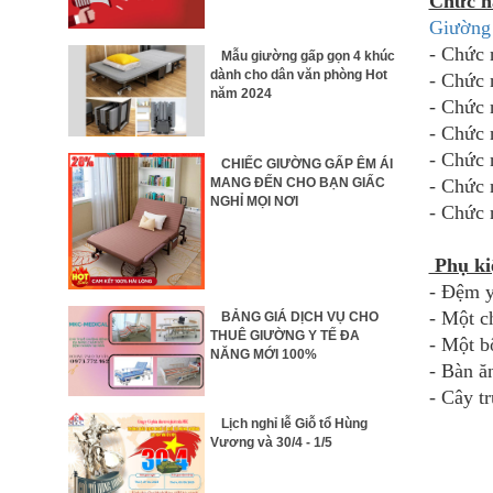
Chức n
Giường
- Chức 
Mẫu giường gấp gọn 4 khúc
dành cho dân văn phòng Hot
- Chức 
năm 2024
- Chức 
- Chức 
- Chức 
CHIẾC GIƯỜNG GẤP ÊM ÁI
MANG ĐẾN CHO BẠN GIẤC
- Chức 
NGHỈ MỌI NƠI
- Chức 
Phụ ki
- Đệm y
- Một c
BẢNG GIÁ DỊCH VỤ CHO
THUÊ GIƯỜNG Y TẾ ĐA
- Một b
NĂNG MỚI 100%
- Bàn ă
- Cây t
Lịch nghỉ lễ Giỗ tổ Hùng
Vương và 30/4 - 1/5