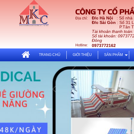
CÔNG TY CỔ PHẦ
Đ/c Hà Nội
: Số nhà
Địa chỉ:
Đ/c Sài Gòn
: Số 31 
P.Tân Thới Nhấ
Tài khoản thanh toán
Số tài khoản: 097377
Đông
Hotline:
0973772162
TRANG CHỦ
GIỚI THIỆU
SẢN PHẨM