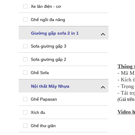
Xe lăn điện - cơ
Ghế ngồi đa năng
Giường gấp sofa 2 in 1
Sofa giường gấp 3
Sofa giường gấp 2
Thông 
- Mã M
Ghế Sofa
- Kích
- Trọng
Nội thất Mây Nhựa
- Tải t
Ghế Papasan
(Giá trê
Video 
Xích đu
Ghế thư giãn