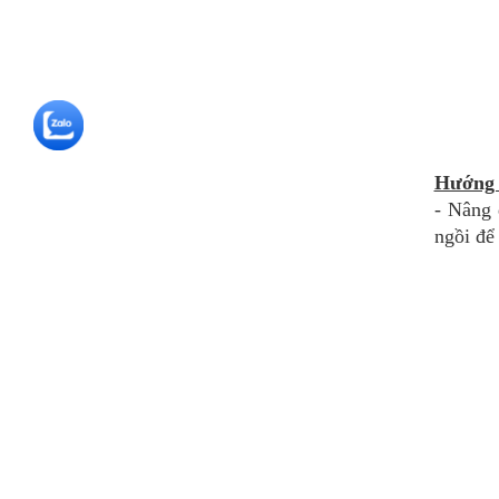
Hướng 
- Nâng 
ngồi để