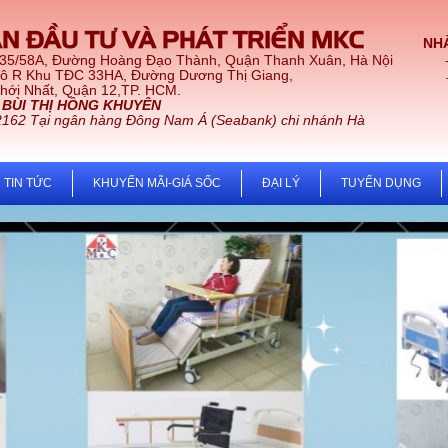
N ĐẦU TƯ VÀ PHÁT TRIỂN MKC
NHÀ
 35/58A, Đường Hoàng Đạo Thành, Quận Thanh Xuân, Hà Nội
Lô R Khu TĐC 33HA, Đường Dương Thị Giang,
t, Quận 12,TP. HCM.
:
BÙI THỊ HỒNG KHUYÊN
2162 Tại ngân hàng Đông Nam Á (Seabank) chi nhánh Hà
TIN TỨC
KHUYẾN MÃI-GIÁ SỐC
ĐẠI LÝ
TUYỂN DỤNG