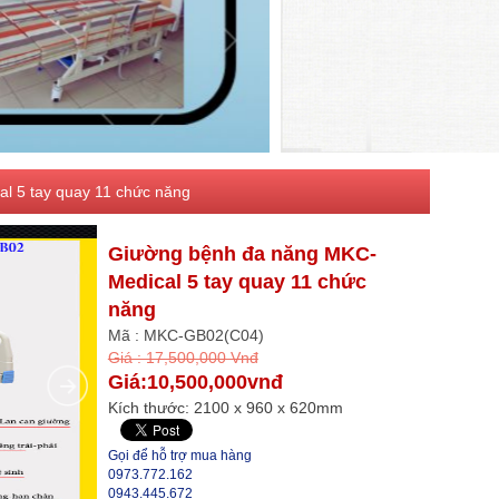
l 5 tay quay 11 chức năng
Giường bệnh đa năng MKC-
Medical 5 tay quay 11 chức
năng
Mã : MKC-GB02(C04)
Giá : 17,500,000 Vnđ
Giá:10,500,000vnđ
Kích thước: 2100 x 960 x 620mm
Gọi để hỗ trợ mua hàng
0973.772.162
0943.445.672