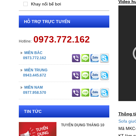
Video h
Khay nổi bể bơi
HỖ TRỢ TRỰC TUYẾN
0973.772.162
Hotline:
MIỀN BẮC
0973.772.162
MIỀN TRUNG
0943.445.672
MIỀN NAM
0977.958.570
TIN TỨC
Thông t
Sofa giư
TUYỂN DỤNG THÁNG 10
Mã MKC
KT làm 