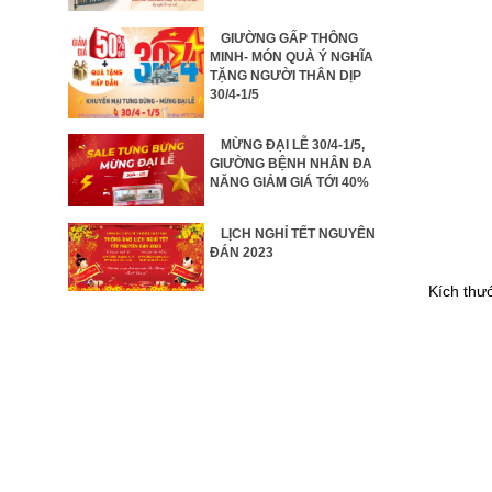
GIƯỜNG GẤP THÔNG
MINH- MÓN QUÀ Ý NGHĨA
TẶNG NGƯỜI THÂN DỊP
30/4-1/5
MỪNG ĐẠI LỄ 30/4-1/5,
GIƯỜNG BỆNH NHÂN ĐA
NĂNG GIẢM GIÁ TỚI 40%
LỊCH NGHỈ TẾT NGUYÊN
ĐÁN 2023
Kích thư