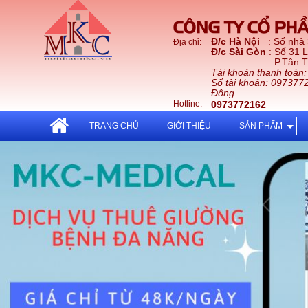
CÔNG TY CỔ PHẦ
Đ/c Hà Nội
: Số nhà
Địa chỉ:
Đ/c Sài Gòn
: Số 31 
P.Tân Thới Nhấ
Tài khoản thanh toán
Số tài khoản: 097377
Đông
Hotline:
0973772162
TRANG CHỦ
GIỚI THIỆU
SẢN PHẨM