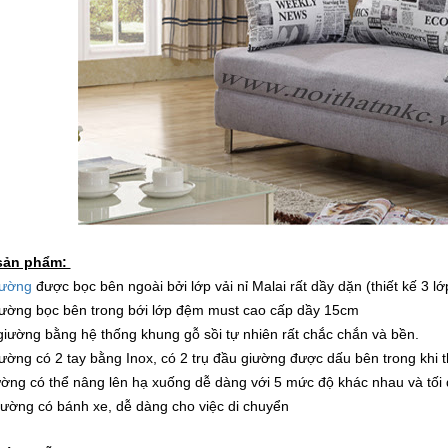
 sản phẩm:
iường
được bọc bên ngoài bởi lớp vải nỉ Malai rất dầy dặn (thiết kế 3 lớ
iường bọc bên trong bới lớp đệm must cao cấp dầy 15cm
giường bằng hệ thống khung gỗ sồi tự nhiên rất chắc chắn và bền.
iường có 2 tay bằng Inox, có 2 trụ đầu giường được dấu bên trong khi 
ường có thể nâng lên hạ xuống dễ dàng với 5 mức độ khác nhau và tối đ
iường có bánh xe, dễ dàng cho việc di chuyển