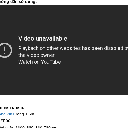
ướng dẫn sử dụng:
in sản phẩm
:
ờng 2in1
rộng 1,6m
-SF06
ghế sofa: 1600x660x360-780mm