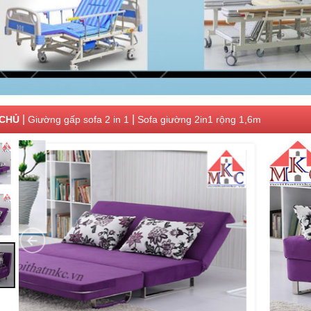
|
|
CHỦ
Giường gấp sofa 2 in 1
Sofa giường 2in1 rộng 1,6m