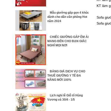
KT làm 
Mẫu giường gấp gọn 4 khúc
dành cho dân văn phòng Hot
S
ofa giư
năm 2024
Sofa giư
CHIẾC GIƯỜNG GẤP ÊM ÁI
MANG ĐẾN CHO BẠN GIẤC
NGHỈ MỌI NƠI
BẢNG GIÁ DỊCH VỤ CHO
THUÊ GIƯỜNG Y TẾ ĐA
NĂNG MỚI 100%
Lịch nghỉ lễ Giỗ tổ Hùng
Vương và 30/4 - 1/5