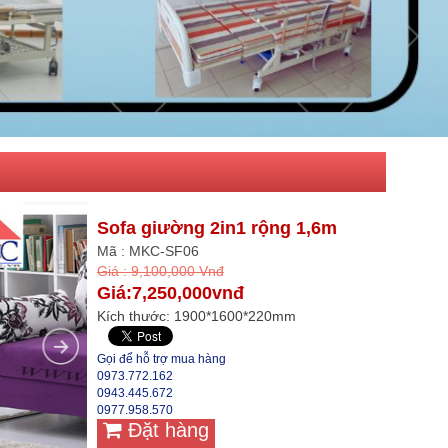
Sofa giường 2in1 rộng 1,6m
Mã : MKC-SF06
Giá : 9,100,000 Vnđ
Giá:7,250,000vnđ
Kích thước: 1900*1600*220mm
Gọi để hỗ trợ mua hàng
0973.772.162
0943.445.672
0977.958.570
Đặt hàng