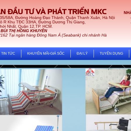
N ĐẦU TƯ VÀ PHÁT TRIỂN MKC
NHÀ
 35/58A, Đường Hoàng Đạo Thành, Quận Thanh Xuân, Hà Nội
Lô R Khu TĐC 33HA, Đường Dương Thị Giang,
t, Quận 12,TP. HCM.
:
BÙI THỊ HỒNG KHUYÊN
2162 Tại ngân hàng Đông Nam Á (Seabank) chi nhánh Hà
TIN TỨC
KHUYẾN MÃI-GIÁ SỐC
ĐẠI LÝ
TUYỂN DỤNG