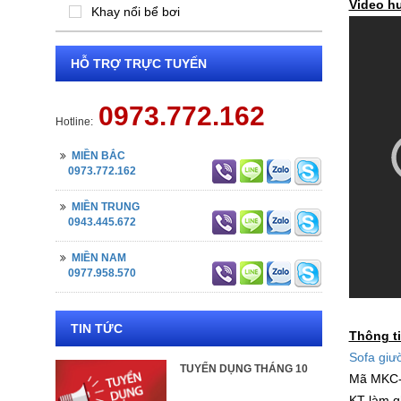
Video h
Khay nổi bể bơi
HỖ TRỢ TRỰC TUYẾN
0973.772.162
Hotline:
MIỀN BẮC
0973.772.162
MIỀN TRUNG
0943.445.672
MIỀN NAM
0977.958.570
TIN TỨC
Thông t
Sofa giư
TUYỂN DỤNG THÁNG 10
Mã MKC
KT làm 