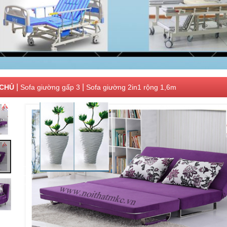
|
|
CHỦ
Sofa giường gấp 3
Sofa giường 2in1 rộng 1,6m