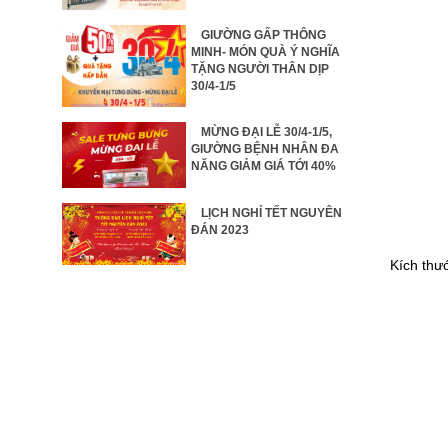
GIƯỜNG GẤP THÔNG
MINH- MÓN QUÀ Ý NGHĨA
TẶNG NGƯỜI THÂN DỊP
30/4-1/5
MỪNG ĐẠI LỄ 30/4-1/5,
GIƯỜNG BỆNH NHÂN ĐA
NĂNG GIẢM GIÁ TỚI 40%
LỊCH NGHỈ TẾT NGUYÊN
ĐÁN 2023
Kích thư