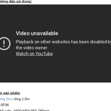
ướng dẫn sử dụng:
in sản phẩm
:
ờng 2in1
rộng 1,6m
-SF06
ghế sofa: 1600x660x360-780mm