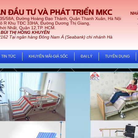
N ĐẦU TƯ VÀ PHÁT TRIỂN MKC
NHÀ
 35/58A, Đường Hoàng Đạo Thành, Quận Thanh Xuân, Hà Nội
Lô R Khu TĐC 33HA, Đường Dương Thị Giang,
t, Quận 12,TP. HCM.
:
BÙI THỊ HỒNG KHUYÊN
2162 Tại ngân hàng Đông Nam Á (Seabank) chi nhánh Hà
TIN TỨC
KHUYẾN MÃI-GIÁ SỐC
ĐẠI LÝ
TUYỂN DỤNG