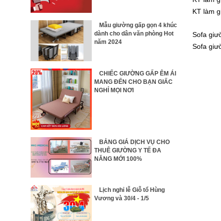
KT làm 
Mẫu giường gấp gọn 4 khúc
dành cho dân văn phòng Hot
S
ofa giư
năm 2024
Sofa giư
CHIẾC GIƯỜNG GẤP ÊM ÁI
MANG ĐẾN CHO BẠN GIẤC
NGHỈ MỌI NƠI
BẢNG GIÁ DỊCH VỤ CHO
THUÊ GIƯỜNG Y TẾ ĐA
NĂNG MỚI 100%
Lịch nghỉ lễ Giỗ tổ Hùng
Vương và 30/4 - 1/5