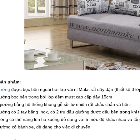
 sản phẩm:
iường
được bọc bên ngoài bởi lớp vải nỉ Malai rất dầy dặn (thiết kế 3 lớ
iường bọc bên trong bới lớp đệm must cao cấp dầy 15cm
giường bằng hệ thống khung gỗ sồi tự nhiên rất chắc chắn và bền.
iường có 2 tay bằng Inox, có 2 trụ đầu giường được dấu bên trong khi 
ường có thể nâng lên hạ xuống dễ dàng với 5 mức độ khác nhau và tối đ
iường có bánh xe, dễ dàng cho việc di chuyển