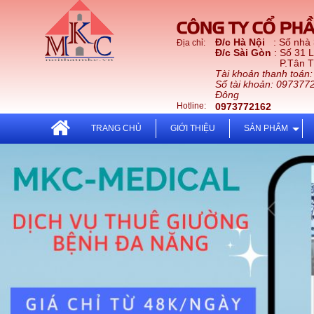
CÔNG TY CỔ PHẦ
Đ/c Hà Nội
: Số nhà
Địa chỉ:
Đ/c Sài Gòn
: Số 31 
P.Tân Thới Nhấ
Tài khoản thanh toán
Số tài khoản: 097377
Đông
Hotline:
0973772162
TRANG CHỦ
GIỚI THIỆU
SẢN PHẨM