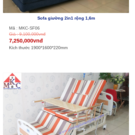
Sofa giường 2in1 rộng 1,6m
Mã : MKC-SF06
Giá : 9,100,000vnđ
7,250,000vnđ
Kích thước 1900*1600*220mm