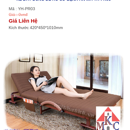
Mã : YH-PR03
Giá : 0vnđ
Giá Liên Hệ
Kích thước 420*450*1010mm