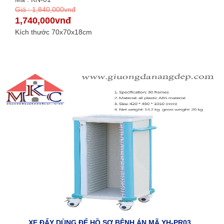
Giá : 1,840,000vnđ
1,740,000vnđ
Kích thước 70x70x18cm
XE ĐẨY DÙNG ĐỂ HỒ SƠ BỆNH ÁN MÃ YH-PR03