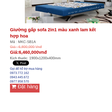
Giường gấp sofa 2in1 màu xanh lam kết
hợp hoa
Mã : MKC-SB1A
Giá : 6,800,000 Vnđ
Giá:6,460,000vnđ
Kích thước: 1900x1200x400mm
Gọi để hỗ trợ mua hàng
0973.772.162
0943.445.672
0977.958.570
Đặt hàng