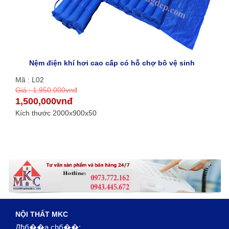
Nệm điện khí hơi cao cấp có hỗ chợ bô vệ sinh
Mã : L02
Giá : 1,950,000vnđ
1,500,000vnđ
Kích thước 2000x900x50
NỘI THẤT MKC
Дђб��a chб��: