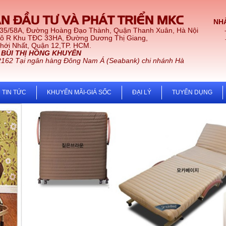
N ĐẦU TƯ VÀ PHÁT TRIỂN MKC
NHÀ
 35/58A, Đường Hoàng Đạo Thành, Quận Thanh Xuân, Hà Nội
Lô R Khu TĐC 33HA, Đường Dương Thị Giang,
t, Quận 12,TP. HCM.
:
BÙI THỊ HỒNG KHUYÊN
2162 Tại ngân hàng Đông Nam Á (Seabank) chi nhánh Hà
TIN TỨC
KHUYẾN MÃI-GIÁ SỐC
ĐẠI LÝ
TUYỂN DỤNG