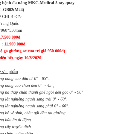
g bệnh đa năng MKC-Medical 5 tay quay
-GB02(M24)
ệ CHLB Đức
Trung Quốc
0*960*550mm
17.500.000đ
 : 11.900.000đ
ộ ga giường sơ cua trị giá 950.000đ)
đến hết ngày 10/8/2020
g sản phẩm
ng nâng cao đầu từ 0° - 85°.
ng nâng cao chân đến 0° - 45°,
ng hạ thấp chân thành ghế ngồi đến góc 0° - 90°
ng lật nghiêng người sang trái 0° - 60°.
ng lật nghiêng người sang phải 0° - 60°.
ng bô vệ sinh, chậu gội đầu tại giường
ng bàn ăn di động
ng cây truyền dịch
ng chậu ngâm chân...