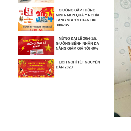
GIƯỜNG GẤP THÔNG
MINH- MÓN QUÀ Ý NGHĨA
TẶNG NGƯỜI THÂN DỊP
30/4-1/5
MỪNG ĐẠI LỄ 30/4-1/5,
GIƯỜNG BỆNH NHÂN ĐA
NĂNG GIẢM GIÁ TỚI 40%
LỊCH NGHỈ TẾT NGUYÊN
ĐÁN 2023