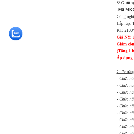
3/ Giườn
-Mã MKC
Công ngh
Lắp ráp: 
KT: 210
Giá NY: 
Giảm còn
(Tặng 1 b
Áp dụng 
Chức năn
- Chức nă
- Chức nă
- Chức nă
- Chức nă
- Chức nă
- Chức nă
- Chức nă
- Chức nă
- Chức nă