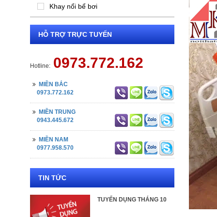
Khay nổi bể bơi
HỖ TRỢ TRỰC TUYẾN
0973.772.162
Hotline:
MIỀN BẮC
0973.772.162
MIỀN TRUNG
0943.445.672
MIỀN NAM
0977.958.570
TIN TỨC
TUYỂN DỤNG THÁNG 10