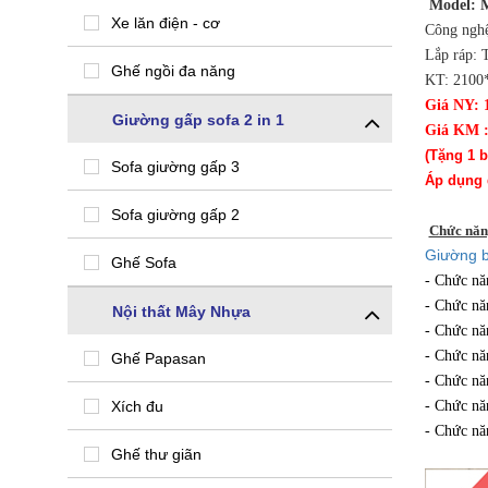
Model:
Xe lăn điện - cơ
Công ngh
Lắp ráp: 
Ghế ngồi đa năng
KT: 210
Giá NY: 
Giường gấp sofa 2 in 1
Giá KM :
(Tặng 1 b
Sofa giường gấp 3
Áp dụng 
Sofa giường gấp 2
Chức năn
Giường 
Ghế Sofa
- Chức nă
- Chức nă
Nội thất Mây Nhựa
- Chức nă
- Chức năn
Ghế Papasan
- Chức năn
Xích đu
- Chức nă
- Chức nă
Ghế thư giãn