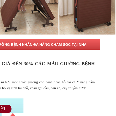
IƯỜNG BỆNH NHÂN ĐA NĂNG CHĂM SÓC TẠI NHÀ
 GIÁ ĐẾN 30% CÁC MẪU GIƯỜNG BỆNH
a sở hữu một chiếc giường cho bệnh nhân hỗ trợ chức năng nằm
ó bô vệ sinh tại chỗ, chậu gội đầu, bàn ăn, cây truyền nước.