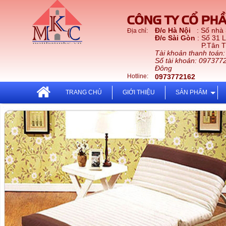
CÔNG TY CỔ PHẦ
Đ/c Hà Nội
: Số nhà
Địa chỉ:
Đ/c Sài Gòn
: Số 31 
P.Tân Thới Nhấ
Tài khoản thanh toán
Số tài khoản: 097377
Đông
Hotline:
0973772162
TRANG CHỦ
GIỚI THIỆU
SẢN PHẨM