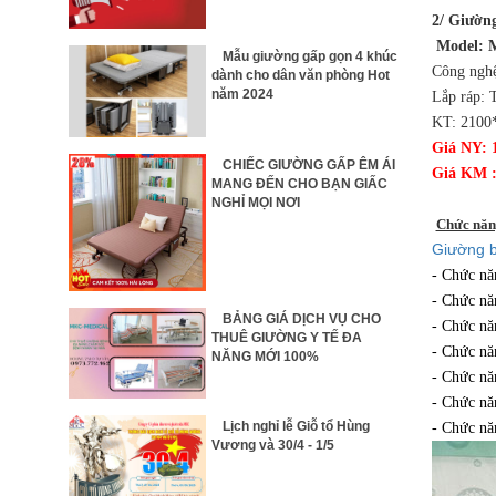
2/ Giườn
Model:
Mẫu giường gấp gọn 4 khúc
Công ngh
dành cho dân văn phòng Hot
năm 2024
Lắp ráp: 
KT: 210
Giá NY: 
CHIẾC GIƯỜNG GẤP ÊM ÁI
Giá KM :
MANG ĐẾN CHO BẠN GIẤC
NGHỈ MỌI NƠI
Chức năn
Giường 
- Chức nă
- Chức nă
BẢNG GIÁ DỊCH VỤ CHO
- Chức nă
THUÊ GIƯỜNG Y TẾ ĐA
- Chức năn
NĂNG MỚI 100%
- Chức năn
- Chức nă
Lịch nghỉ lễ Giỗ tổ Hùng
- Chức nă
Vương và 30/4 - 1/5