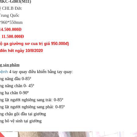
 MKC-GB03(M11)
ệ CHLB Đức
Trung Quốc
0*960*550mm
14.500.000Đ
 11.500.000Đ
ộ ga giường sơ cua trị giá 950.000đ)
đến hết ngày 10/8/2020
g sản phẩm
bệnh
4 tay quay điều khiển bằng tay quay:
ng nâng đầu 0-85º
ng nâng chân 0- 45º
ng hạ chân 0-90º
g lật người nghiêng sang trái: 0-85º
g lật người nghiêng sang phải: 0-85º
ng chậu gội đầu tại giường
ng bô vệ sinh tại giường