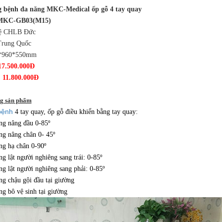
g bệnh đa năng MKC-Medical ốp gỗ 4 tay quay
 MKC-GB03(M15)
ệ CHLB Đức
Trung Quốc
0*960*550mm
17.500.000Đ
 11.800.000Đ
g sản phẩm
bệnh
4 tay quay, ốp gỗ điều khiển bằng tay quay:
ng nâng đầu 0-85º
ng nâng chân 0- 45º
ng hạ chân 0-90º
g lật người nghiêng sang trái: 0-85º
g lật người nghiêng sang phải: 0-85º
ng chậu gội đầu tại giường
ng bô vệ sinh tại giường