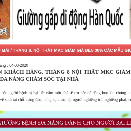
/
 MÃI
THÁNG 8, NỘI THẤT MKC GIẢM GIÁ ĐẾN 30% CÁC MẪU G
ng : 04-08-2020
N KHÁCH HÀNG, THÁNG 8 NỘI THẤT MKC GIẢM
ĐA NĂNG CHĂM SÓC TẠI NHÀ
 sóc người bệnh bị bại liệt nằm một chỗ sẽ trở nên dễ dàng hơn khi chúng t
vệ sinh tại chỗ: nâng đầu, nâng hạ chân, lật người nghiêng trái nghiêng phải, c