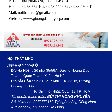
P. Tân Thới Nhất, Quận 12, TP.HCM
Hotline: 0973.772.162/ 0943.445.672 / 0983 570 611
Mail: noithatmkc@gmail.com
Website: www.giuongdanangdep.com
NỘI THẤT MKC
Дђб��a chб��:
Đ/c Hà Nội
: Số nhà 35/58A, Đường Hoàng Đạo
Thành, Quận Thanh Xuân, Hà Nội
Đ/c Sài Gòn
: Số 31 Lô R Khu TĐC 33HA, Đường
Dương Thị Giang,
P.Tân Thới Nhất, Quận 12,TP. HCM.
Tài khoản thanh toán:
BÙI THỊ HỒNG KHUYÊN
Số tài khoản: 0973772162 Tại ngân hàng Đông Nam
Á (Seabank) chi nhánh Hà Đông