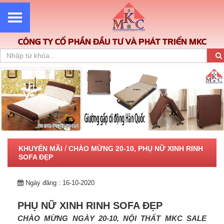
CÔNG TY CỔ PHẦN ĐẦU TƯ VÀ PHÁT TRIỂN MKC
/
KHUYẾN MÃI
CHÀO MỪNG 20-10, PHỤ NỮ XINH RINH
SOFA ĐẸP
Ngày đăng : 16-10-2020
PHỤ NỮ XINH RINH SOFA ĐẸP
CHÀO MỪNG NGÀY 20-10, NỘI THẤT MKC SALE