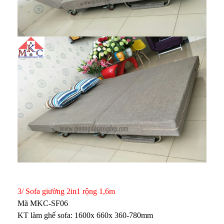
3/ Sofa giường 2in1 rộng 1,6m
Mã MKC-SF06
KT làm ghế sofa: 1600x 660x 360-780mm