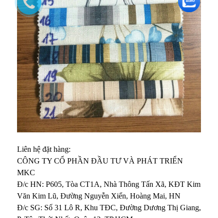
Liên hệ đặt hàng:
CÔNG TY CỔ PHẦN ĐẦU TƯ VÀ PHÁT TRIỂN
MKC
Đ/c HN: P605, Tòa CT1A, Nhà Thông Tấn Xã, KĐT Kim
Văn Kim Lũ, Đường Nguyễn Xiển, Hoàng Mai, HN
Đ/c SG: Số 31 Lô R, Khu TĐC, Đường Dương Thị Giang,