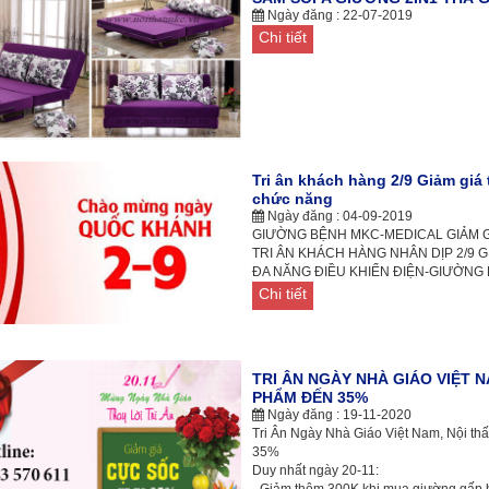
Ngày đăng : 22-07-2019
Chi tiết
Tri ân khách hàng 2/9 Giảm gi
chức năng
Ngày đăng : 04-09-2019
GIƯỜNG BỆNH MKC-MEDICAL GIẢM G
TRI ÂN KHÁCH HÀNG NHÂN DỊP 2/9 
ĐA NĂNG ĐIỀU KHIỂN ĐIỆN-GIƯỜNG B
Chi tiết
TRI ÂN NGÀY NHÀ GIÁO VIỆT 
PHẨM ĐẾN 35%
Ngày đăng : 19-11-2020
Tri Ân Ngày Nhà Giáo Việt Nam, Nội th
35%
Duy nhất ngày 20-11:
- Giảm thêm 300K khi mua giường gấp 