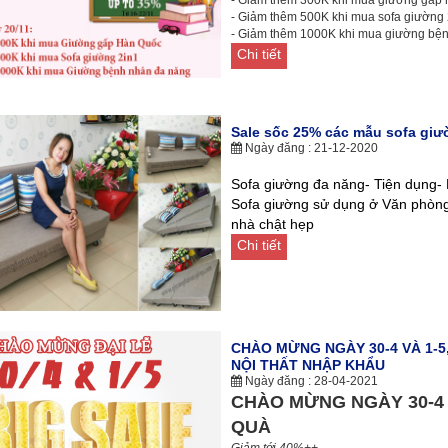
- Giảm thêm 500K khi mua sofa giường 
- Giảm thêm 1000K khi mua giường bệ
Chi tiết
Sale sốc 25% các mẫu sofa giư
Ngày đăng : 21-12-2020
S
ofa giường đa năng- Tiện dụng-
Sofa giường sử dụng ở Văn phòng
nhà chật hẹp
Chi tiết
CHÀO MỪNG NGÀY 30-4 VÀ 1-5
NỘI THẤT NHẬP KHẨU
Ngày đăng : 28-04-2021
CHÀO MỪNG NGÀY 30-4 V
QUÀ
Giảm tới 40%++