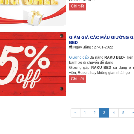
Chi tiết
GIẢM GIÁ CÁC MẪU GIƯỜNG G
BED
Ngày đăng : 27-01-2022
Giường gấp
đa năng
RAKU BED
- Tiệ
bánh xe di chuyển dễ dàng
Giường gấp
RAKU BED
sử dụng ở n
viện, Resort, hay không gian nhà hẹp
Chi tiết
<
1
2
3
4
5