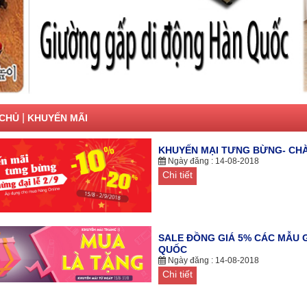
|
CHỦ
KHUYẾN MÃI
KHUYẾN MẠI TƯNG BỪNG- CHÀ
Ngày đăng : 14-08-2018
Chi tiết
SALE ĐỒNG GIÁ 5% CÁC MẪU 
QUỐC
Ngày đăng : 14-08-2018
Chi tiết