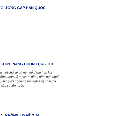
A GIƯỜNG GẤP HÀN QUỐC
 CHỨC NĂNG CHỌN LỰA 2019
ằm một chỗ sẽ trở nên dễ dàng hơn khi
bệnh nhân hỗ trợ chức năng nằm ngủ nghỉ,
 lật người nghiêng trái nghiêng phải, có
, cây truyền nước.
A- KHÔNG LO VỀ GIÁ!