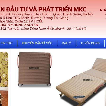
N ĐẦU TƯ VÀ PHÁT TRIỂN MKC
NHÀ
 35/58A, Đường Hoàng Đạo Thành, Quận Thanh Xuân, Hà Nội
Lô R Khu TĐC 33HA, Đường Dương Thị Giang,
t, Quận 12,TP. HCM.
:
BÙI THỊ HỒNG KHUYÊN
2162 Tại ngân hàng Đông Nam Á (Seabank) chi nhánh Hà
TIN TỨC
KHUYẾN MÃI-GIÁ SỐC
ĐẠI LÝ
TUYỂN DỤNG