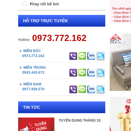
Khay nổi bể bơi
HỖ TRỢ TRỰC TUYẾN
0973.772.162
Hotline:
MIỀN BẮC
0973.772.162
MIỀN TRUNG
0943.445.672
MIỀN NAM
0977.958.570
TIN TỨC
TUYỂN DỤNG THÁNG 10