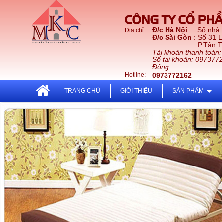
CÔNG TY CỔ PHẦ
Đ/c Hà Nội
: Số nhà
Địa chỉ:
Đ/c Sài Gòn
: Số 31 
P.Tân Thới Nhấ
Tài khoản thanh toán
Số tài khoản: 097377
Đông
Hotline:
0973772162
TRANG CHỦ
GIỚI THIỆU
SẢN PHẨM