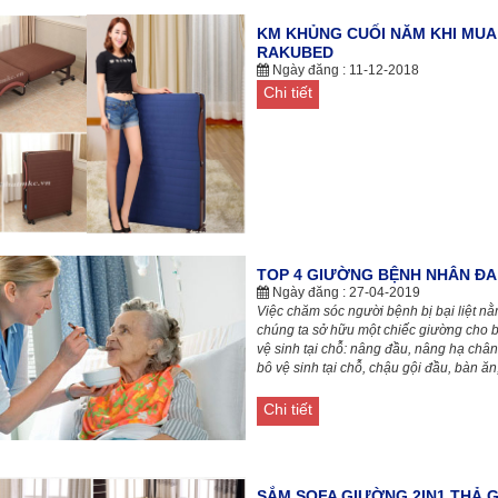
KM KHỦNG CUỐI NĂM KHI MU
RAKUBED
Ngày đăng : 11-12-2018
Chi tiết
TOP 4 GIƯỜNG BỆNH NHÂN ĐA
Ngày đăng : 27-04-2019
Việc chăm sóc người bệnh bị bại liệt n
chúng ta sở hữu một chiếc giường cho 
vệ sinh tại chỗ: nâng đầu, nâng hạ chân,
bô vệ sinh tại chỗ, chậu gội đầu, bàn ăn
Chi tiết
SẮM SOFA GIƯỜNG 2IN1 THẢ G