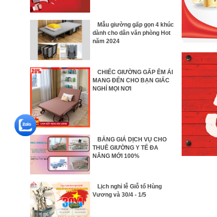
Mẫu giường gấp gọn 4 khúc
dành cho dân văn phòng Hot
năm 2024
CHIẾC GIƯỜNG GẤP ÊM ÁI
MANG ĐẾN CHO BẠN GIẤC
NGHỈ MỌI NƠI
BẢNG GIÁ DỊCH VỤ CHO
THUÊ GIƯỜNG Y TẾ ĐA
NĂNG MỚI 100%
Lịch nghỉ lễ Giỗ tổ Hùng
Vương và 30/4 - 1/5