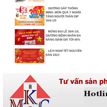
GIƯỜNG GẤP THÔNG
MINH- MÓN QUÀ Ý NGHĨA
TẶNG NGƯỜI THÂN DỊP
30/4-1/5
MỪNG ĐẠI LỄ 30/4-1/5,
GIƯỜNG BỆNH NHÂN ĐA
NĂNG GIẢM GIÁ TỚI 40%
LỊCH NGHỈ TẾT NGUYÊN
ĐÁN 2023