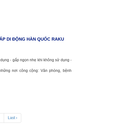
ẤP DI ĐỘNG HÀN QUỐC RAKU
n dụng - gấp ngọn nhẹ khi không sử dụng -
hững nơi công cộng: Văn phòng, bệnh
>
Last ›