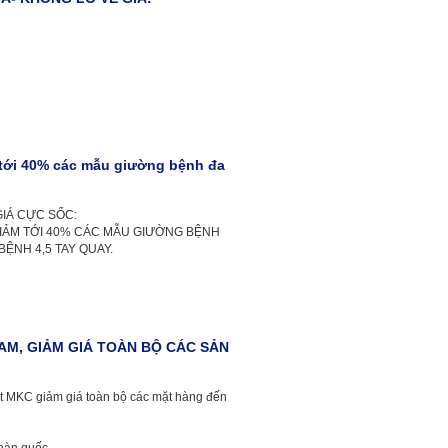
á tới 40% các mẫu giường bệnh đa
IÁ CỰC SỐC:
GIẢM TỚI 40% CÁC MẪU GIƯỜNG BỆNH
ỆNH 4,5 TAY QUAY.
NAM, GIẢM GIÁ TOÀN BỘ CÁC SẢN
ất MKC giảm giá toàn bộ các mặt hàng đến
hàn quốc