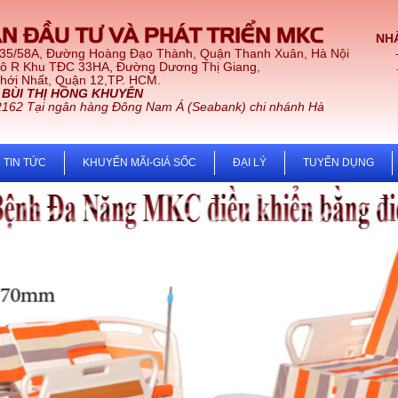
N ĐẦU TƯ VÀ PHÁT TRIỂN MKC
NHÀ
 35/58A, Đường Hoàng Đạo Thành, Quận Thanh Xuân, Hà Nội
Lô R Khu TĐC 33HA, Đường Dương Thị Giang,
t, Quận 12,TP. HCM.
:
BÙI THỊ HỒNG KHUYÊN
2162 Tại ngân hàng Đông Nam Á (Seabank) chi nhánh Hà
TIN TỨC
KHUYẾN MÃI-GIÁ SỐC
ĐẠI LÝ
TUYỂN DỤNG