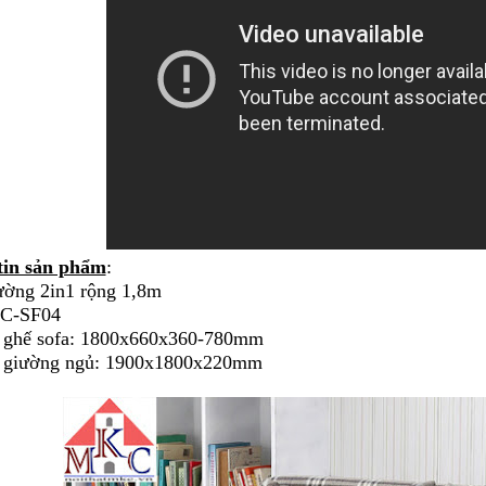
tin sản phẩm
:
ường 2in1 rộng 1,8m
C-SF04
 ghế sofa: 1800x660x360-780mm
 giường ngủ: 1900x1800x220mm