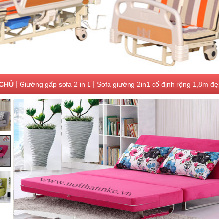
|
|
CHỦ
Giường gấp sofa 2 in 1
Sofa giường 2in1 cố định rộng 1,8m đẹ