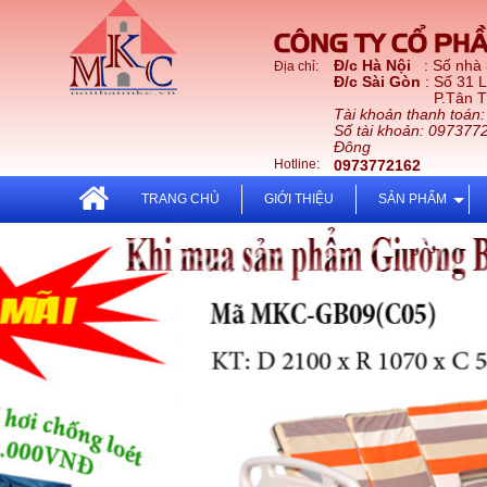
CÔNG TY CỔ PHẦ
Đ/c Hà Nội
: Số nhà
Địa chỉ:
Đ/c Sài Gòn
: Số 31 
P.Tân Thới Nhấ
Tài khoản thanh toán
Số tài khoản: 097377
Đông
Hotline:
0973772162
TRANG CHỦ
GIỚI THIỆU
SẢN PHẨM