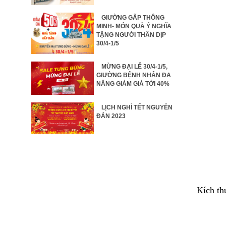
GIƯỜNG GẤP THÔNG
MINH- MÓN QUÀ Ý NGHĨA
TẶNG NGƯỜI THÂN DỊP
30/4-1/5
MỪNG ĐẠI LỄ 30/4-1/5,
GIƯỜNG BỆNH NHÂN ĐA
NĂNG GIẢM GIÁ TỚI 40%
LỊCH NGHỈ TẾT NGUYÊN
ĐÁN 2023
Kích th