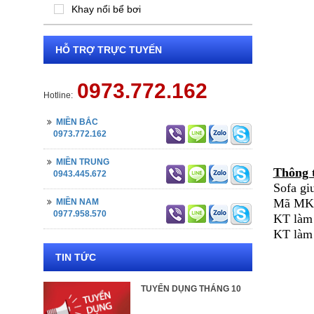
Khay nổi bể bơi
HỖ TRỢ TRỰC TUYẾN
0973.772.162
Hotline:
MIỀN BẮC
0973.772.162
MIỀN TRUNG
Thông 
0943.445.672
Sofa gi
Mã MK
MIỀN NAM
0977.958.570
KT làm
KT làm
TIN TỨC
TUYỂN DỤNG THÁNG 10