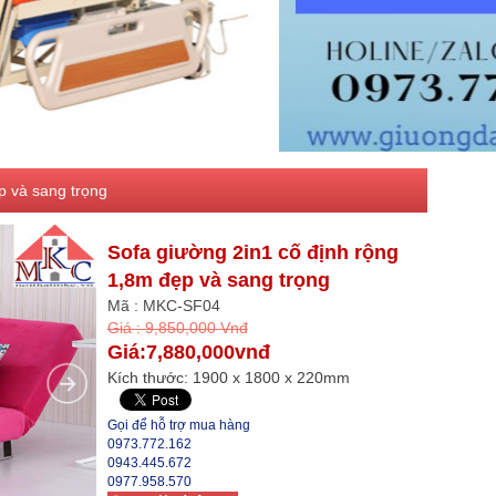
p và sang trọng
Sofa giường 2in1 cố định rộng
1,8m đẹp và sang trọng
Mã : MKC-SF04
Giá : 9,850,000 Vnđ
Giá:7,880,000vnđ
Kích thước: 1900 x 1800 x 220mm
Gọi để hỗ trợ mua hàng
0973.772.162
0943.445.672
0977.958.570