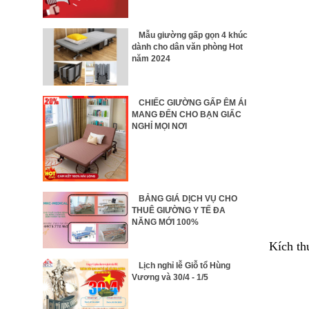
Mẫu giường gấp gọn 4 khúc
dành cho dân văn phòng Hot
năm 2024
CHIẾC GIƯỜNG GẤP ÊM ÁI
MANG ĐẾN CHO BẠN GIẤC
NGHỈ MỌI NƠI
BẢNG GIÁ DỊCH VỤ CHO
THUÊ GIƯỜNG Y TẾ ĐA
NĂNG MỚI 100%
Kích th
Lịch nghỉ lễ Giỗ tổ Hùng
Vương và 30/4 - 1/5