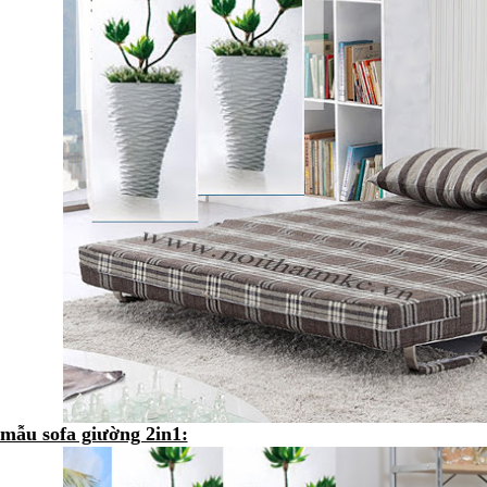
mẫu sofa giường 2in1: