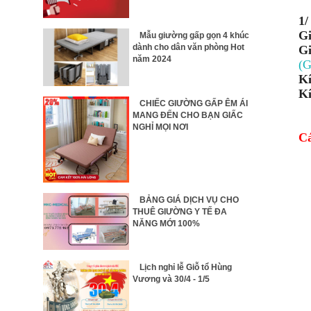
1
Gi
Mẫu giường gấp gọn 4 khúc
dành cho dân văn phòng Hot
Gi
năm 2024
(G
Kí
Kí
CHIẾC GIƯỜNG GẤP ÊM ÁI
MANG ĐẾN CHO BẠN GIẤC
NGHỈ MỌI NƠI
Cá
BẢNG GIÁ DỊCH VỤ CHO
THUÊ GIƯỜNG Y TẾ ĐA
NĂNG MỚI 100%
Lịch nghỉ lễ Giỗ tổ Hùng
Vương và 30/4 - 1/5