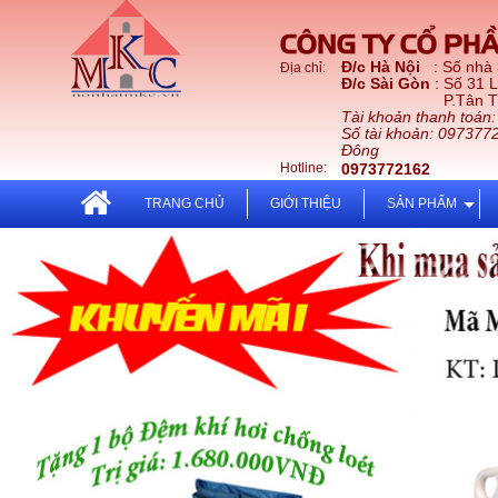
CÔNG TY CỔ PHẦ
Đ/c Hà Nội
: Số nhà
Địa chỉ:
Đ/c Sài Gòn
: Số 31 
P.Tân Thới Nhấ
Tài khoản thanh toán
Số tài khoản: 097377
Đông
Hotline:
0973772162
TRANG CHỦ
GIỚI THIỆU
SẢN PHẨM