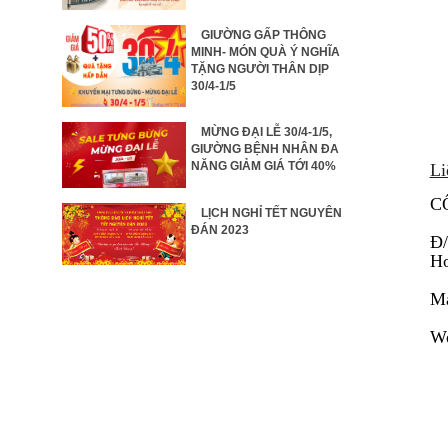
GIƯỜNG GẤP THÔNG
MINH- MÓN QUÀ Ý NGHĨA
TẶNG NGƯỜI THÂN DỊP
30/4-1/5
MỪNG ĐẠI LỄ 30/4-1/5,
GIƯỜNG BỆNH NHÂN ĐA
NĂNG GIẢM GIÁ TỚI 40%
Li
C
LỊCH NGHỈ TẾT NGUYÊN
ĐÁN 2023
Đ
Ho
Ma
We