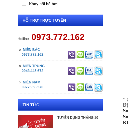
Khay nổi bể bơi
HỖ TRỢ TRỰC TUYẾN
0973.772.162
Hotline:
MIỀN BẮC
0973.772.162
MIỀN TRUNG
0943.445.672
MIỀN NAM
0977.958.570
" 
Đặ
TIN TỨC
So
So
TUYỂN DỤNG THÁNG 10
Kh