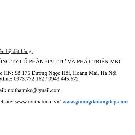
ên hệ đặt hàng:
ÔNG TY CỔ PHẦN ĐẦU TƯ VÀ PHÁT TRIỂN MKC
/c HN:
Số 176 Đường Ngọc Hồi, Hoàng Mai, Hà Nội
tline: 0973.772.162 / 0943.445.672
il: noithatmkc@gmail.com
bsite:
www.noithatmkc.vn
/
www.giuongdanangdep.com