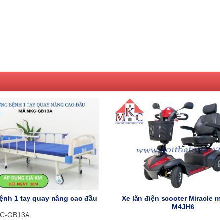
ệnh 1 tay quay nâng cao đầu
Xe lăn điện scooter Miracle 
M4JH6
KC-GB13A