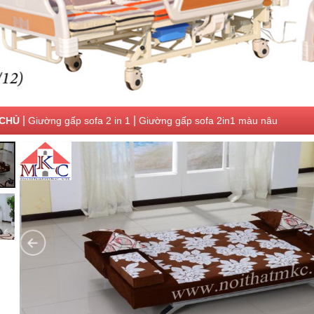
|
|
CHỦ
Giường gấp sofa 2 in 1
Giường gấp sofa 2in1 màu nâu