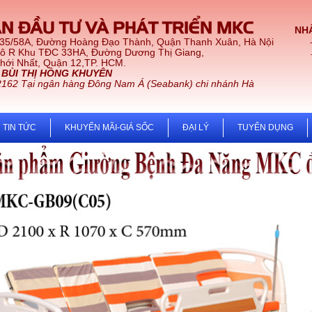
N ĐẦU TƯ VÀ PHÁT TRIỂN MKC
NHÀ
 35/58A, Đường Hoàng Đạo Thành, Quận Thanh Xuân, Hà Nội
Lô R Khu TĐC 33HA, Đường Dương Thị Giang,
t, Quận 12,TP. HCM.
:
BÙI THỊ HỒNG KHUYÊN
2162 Tại ngân hàng Đông Nam Á (Seabank) chi nhánh Hà
TIN TỨC
KHUYẾN MÃI-GIÁ SỐC
ĐẠI LÝ
TUYỂN DỤNG