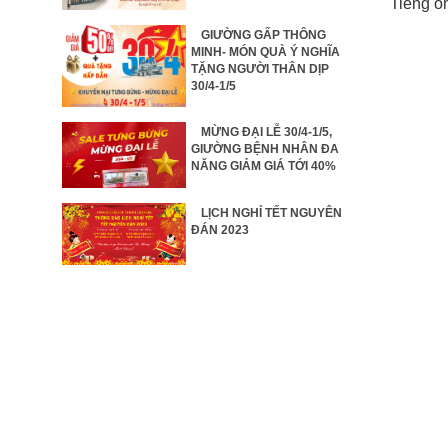
Tiếng ồ
GIƯỜNG GẤP THÔNG
MINH- MÓN QUÀ Ý NGHĨA
TẶNG NGƯỜI THÂN DỊP
30/4-1/5
MỪNG ĐẠI LỄ 30/4-1/5,
GIƯỜNG BỆNH NHÂN ĐA
NĂNG GIẢM GIÁ TỚI 40%
LỊCH NGHỈ TẾT NGUYÊN
ĐÁN 2023