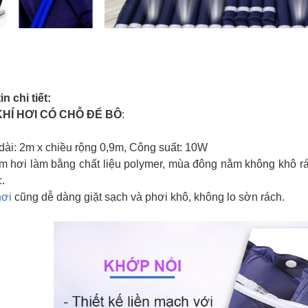
n chi tiết:
KHÍ HƠI CÓ CHỖ ĐỂ BÔ
:
 dài: 2m x chiều rộng 0,9m, Công suất: 10W
ệm hơi làm bằng chất liệu polymer, mùa đông nằm không khô rá
.
ơi
cũng dễ dàng giặt sạch và phơi khô, không lo sờn rách.