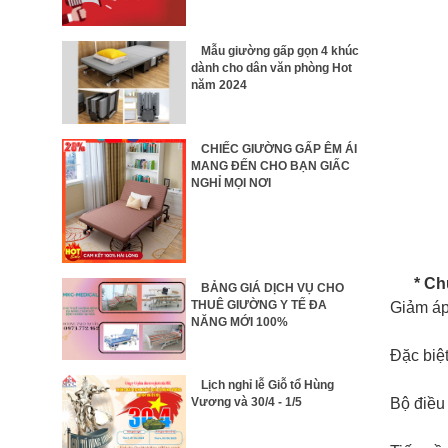
Mẫu giường gấp gọn 4 khúc
dành cho dân văn phòng Hot
năm 2024
CHIẾC GIƯỜNG GẤP ÊM ÁI
MANG ĐẾN CHO BẠN GIẤC
NGHỈ MỌI NƠI
* Chứ
BẢNG GIÁ DỊCH VỤ CHO
THUÊ GIƯỜNG Y TẾ ĐA
Giảm áp 
NĂNG MỚI 100%
Đặc biệt
Lịch nghỉ lễ Giỗ tổ Hùng
Bộ điều 
Vương và 30/4 - 1/5