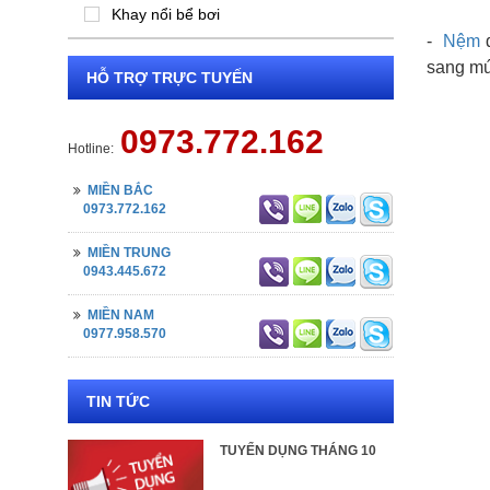
Khay nổi bể bơi
-
Nệm
đ
sang mú
HỖ TRỢ TRỰC TUYẾN
0973.772.162
Hotline:
MIỀN BẮC
0973.772.162
MIỀN TRUNG
0943.445.672
MIỀN NAM
0977.958.570
TIN TỨC
TUYỂN DỤNG THÁNG 10