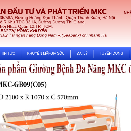
N ĐẦU TƯ VÀ PHÁT TRIỂN MKC
NHÀ
 35/58A, Đường Hoàng Đạo Thành, Quận Thanh Xuân, Hà Nội
Lô R Khu TĐC 33HA, Đường Dương Thị Giang,
t, Quận 12,TP. HCM.
:
BÙI THỊ HỒNG KHUYÊN
2162 Tại ngân hàng Đông Nam Á (Seabank) chi nhánh Hà
TIN TỨC
KHUYẾN MÃI-GIÁ SỐC
ĐẠI LÝ
TUYỂN DỤNG