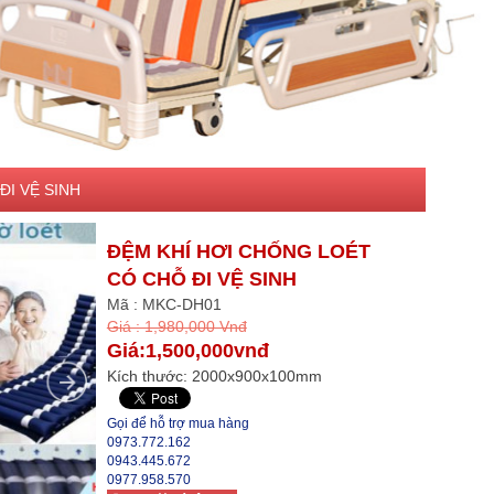
ĐI VỆ SINH
ĐỆM KHÍ HƠI CHỐNG LOÉT
CÓ CHỖ ĐI VỆ SINH
Mã : MKC-DH01
Giá : 1,980,000 Vnđ
Giá:1,500,000vnđ
Kích thước: 2000x900x100mm
Gọi để hỗ trợ mua hàng
0973.772.162
0943.445.672
0977.958.570