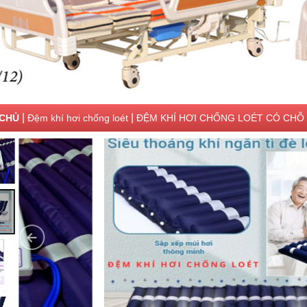
|
|
CHỦ
Đệm khí hơi chống loét
ĐỆM KHÍ HƠI CHỐNG LOÉT CÓ CHỖ 