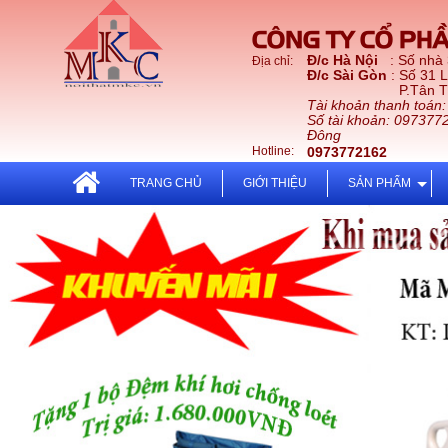
CÔNG TY CỔ PHẦ
Đ/c Hà Nội
: Số nhà
Địa chỉ:
Đ/c Sài Gòn
: Số 31 
P.Tân Thới Nhấ
Tài khoản thanh toán
Số tài khoản: 097377
Đông
Hotline:
0973772162
TRANG CHỦ
GIỚI THIỆU
SẢN PHẨM