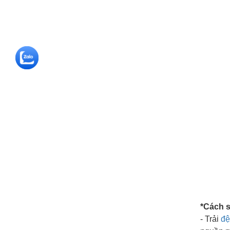
*Cách 
- Trải
đ