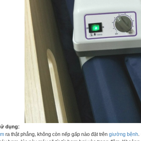
sử dụng:
ệm
ra thật phẳng, không còn nếp gấp nào đặt trên
giường bệnh
.